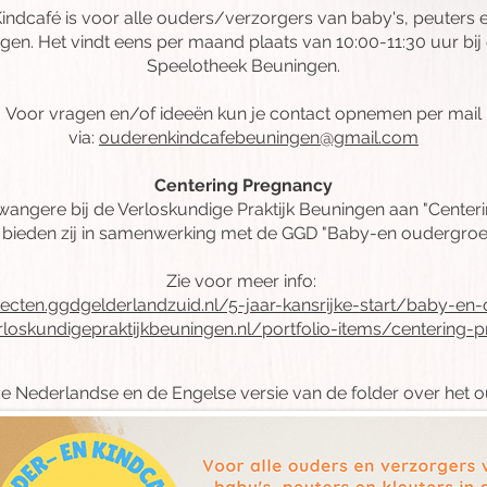
ndcafé is voor alle ouders/verzorgers van baby's, peuters e
en. Het vindt eens per maand plaats van 10:00-11:30 uur bij
Speelotheek Beuningen.
Voor vragen en/of ideeën kun je contact opnemen per mail
via:
ouderenkindcafebeuningen@gmail.com
Centering Pregnancy
 zwangere bij de Verloskundige Praktijk Beuningen aan "Cente
bieden zij in samenwerking met de GGD "Baby-en oudergroe
Zie voor meer info:
jecten.ggdgelderlandzuid.nl/5-jaar-kansrijke-start/baby-e
erloskundigepraktijkbeuningen.nl/portfolio-items/centering-
e Nederlandse en de Engelse versie van de folder over het o