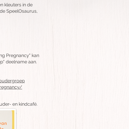
n kleuters in de
 de SpeelOsaurus,
ring Pregnancy" kan
p" deelname aan.
n-oudergroep
pregnancy/
uder- en kindcafé.