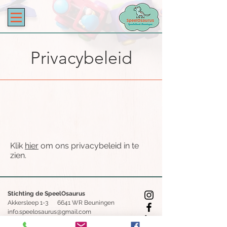
Privacybeleid
Klik
hier
om ons privacybeleid in te
zien.
Stichting de SpeelOsaurus
Akkersleep 1-3 6641 WR Beuningen
info.speelosaurus@gmail.com
06-44835497